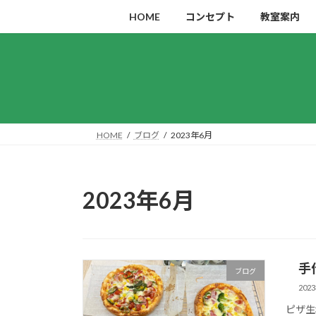
コ
ナ
HOME
コンセプト
教室案内
ン
ビ
テ
ゲ
ン
ー
ツ
シ
へ
ョ
ス
ン
キ
に
HOME
ブログ
2023年6月
ッ
移
プ
動
2023年6月
手作
ブログ
202
ピザ生