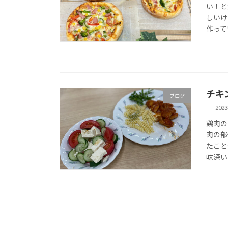
い！と
しいけ
作って
チキ
ブログ
202
鶏肉の
肉の部
たこと
味深い