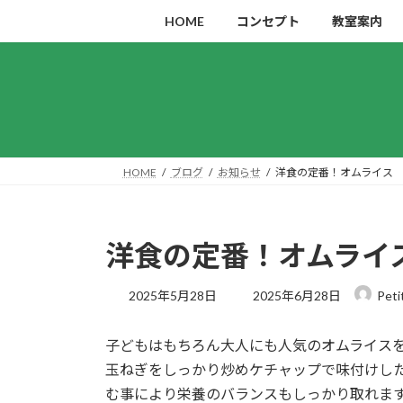
コ
ナ
HOME
コンセプト
教室案内
ン
ビ
テ
ゲ
ン
ー
ツ
シ
へ
ョ
ス
ン
キ
に
HOME
ブログ
お知らせ
洋食の定番！オムライス
ッ
移
プ
動
洋食の定番！オムライ
最
2025年5月28日
2025年6月28日
Peti
終
更
子どもはもちろん大人にも人気のオムライス
新
日
玉ねぎをしっかり炒めケチャップで味付けし
時
む事により栄養のバランスもしっかり取れま
: