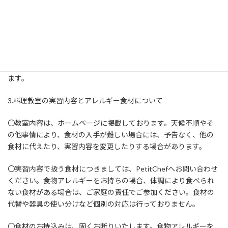
・教室内における携帯電話での通話はご遠慮ください。また、教
室のコンセントを使用しての携帯情報端末など電子機器の充電は
禁止いたします。
・教室内での営業行為、宗教・団体等への勧誘行為は禁止いたし
ます。
3.料理教室の実習内容とアレルギー食材について
〇教室内容は、ホームページに掲載しております。天候不順やそ
の他事情により、食材の入手が難しい場合には、予告なく、他の
食材に代えたり、実習内容を変更したりする場合があります。
〇実習内容で扱う食材につきましては、PetitChefへお問い合わせ
ください。食物アレルギーをお持ちの場合、体調により食べられ
ない食材がある場合は、ご家庭の責任でご参加ください。食材の
代替や器具の使い分けなど個別の対応は行っておりません。
〇食材のお持込みは、固くお断りいたします。食物アレルギーを